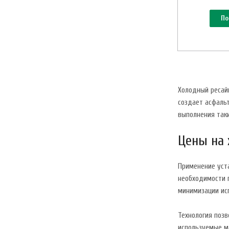
По
Холодный ресай
создает асфальт
выполнения так
Цены на
Применение уст
необходимости п
минимизации ис
Технология позв
используемые м