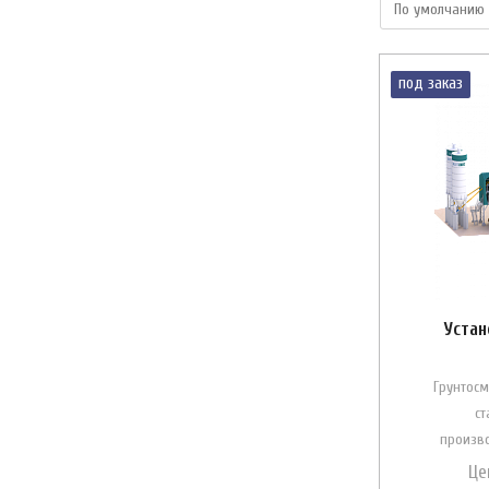
под заказ
Устан
Грунтосм
ст
произво
Це