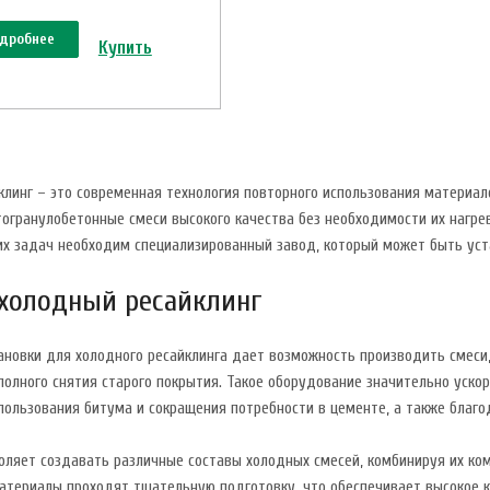
дробнее
Купить
клинг – это современная технология повторного использования материал
огранулобетонные смеси высокого качества без необходимости их нагре
их задач необходим специализированный завод, который может быть уст
 холодный ресайклинг
ановки для холодного ресайклинга дает возможность производить смеси,
олного снятия старого покрытия. Такое оборудование значительно ускоря
пользования битума и сокращения потребности в цементе, а также благ
оляет создавать различные составы холодных смесей, комбинируя их ком
атериалы проходят тщательную подготовку, что обеспечивает высокое к