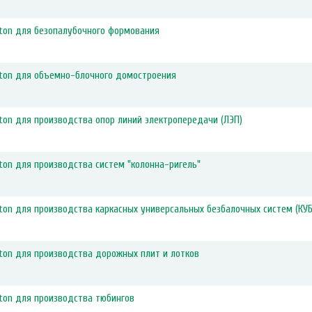
ton для безопалубочного формования
ton для объемно-блочного домостроения
on для производства опор линий электропередачи (ЛЭП)
on для производства систем "колонна-ригель"
on для производства каркасных универсальных безбалочных систем (КУБ
ton для производства дорожных плит и лотков
ton для производства тюбингов