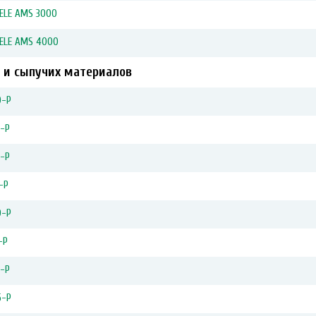
ELE AMS 3000
ELE AMS 4000
 и сыпучих материалов
0-Р
0-Р
0-Р
-Р
0-Р
-Р
0-Р
5-Р