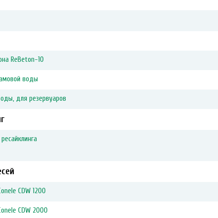
она ReBeton-10
ламовой воды
оды, для резервуаров
г
 ресайклинга
есей
Conele CDW 1200
Conele CDW 2000