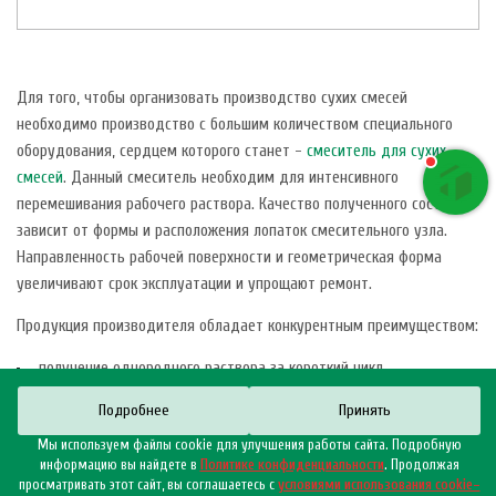
Для того, чтобы организовать производство сухих смесей
необходимо производство с большим количеством специального
оборудования, сердцем которого станет -
смеситель для сухих
смесей
. Данный смеситель необходим для интенсивного
перемешивания рабочего раствора. Качество полученного состав
зависит от формы и расположения лопаток смесительного узла.
Направленность рабочей поверхности и геометрическая форма
увеличивают срок эксплуатации и упрощают ремонт.
Продукция производителя обладает конкурентным преимуществом:
получение однородного раствора за короткий цикл
перемешивания;
Подробнее
Принять
хороший доступ к узлам агрегата при обслуживании и ремонте;
Мы используем файлы cookie для улучшения работы сайта. Подробную
удобная и быстрая выгрузка готовой смеси;
информацию вы найдете в
Политике конфиденциальности
. Продолжая
просматривать этот сайт, вы соглашаетесь с
условиями использования cookie–