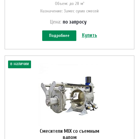
Объем: до 28 м³
Назначение: Замес сухих смесей
Цена:
по зап
р
осу
Купить
Подробнее
в наличии
Смесители MIX со съемным
валом