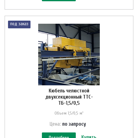
под заказ
Кюбель челюстной
двухсекционный ТТС-
ТБ-1,5/0,5
Объем 1,5/0,5 м³
Цена:
по зап
р
осу
Купить
Подробнее