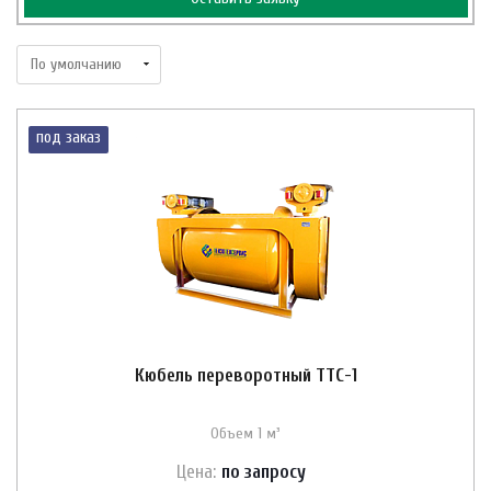
под заказ
Кюбель переворотный ТТС-1
Объем 1 м³
Цена:
по зап
р
осу