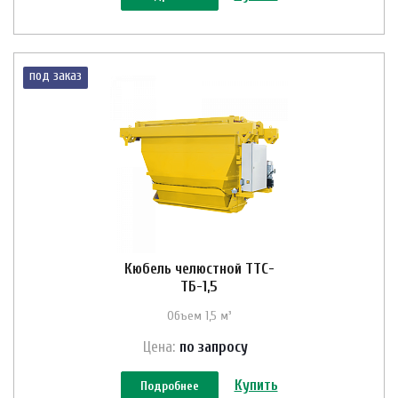
под заказ
Кюбель челюстной ТТС-
ТБ-1,5
Объем 1,5 м³
Цена:
по зап
р
осу
Купить
Подробнее