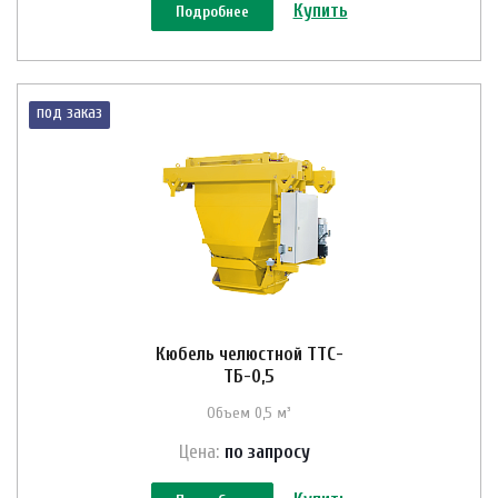
Купить
Подробнее
под заказ
Кюбель челюстной ТТС-
ТБ-0,5
Объем 0,5 м³
Цена:
по зап
р
осу