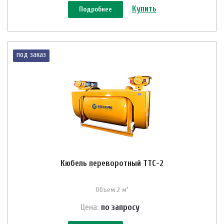
Купить
Подробнее
под заказ
Кюбель переворотный ТТС-2
Объем 2 м³
Цена:
по зап
р
осу